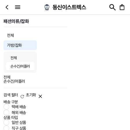
동신이스트렉스
패션의류/잡화
전체
가방/잡화
전체
손수건/머플러
전체
손수건/머플러
검색 필터
초기화
배송 구분
택배 배송
해외 배송
상품 타입
일반 상품
직구 상품