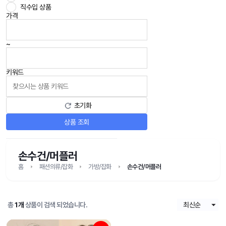
직수입 상품
가격
~
키워드
초기화
상품 조회
손수건/머플러
홈
패션의류/잡화
가방/잡화
손수건/머플러
총
1개
상품이 검색 되었습니다.