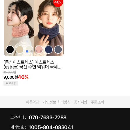
40
%
[동신이스트렉스] 이스트렉스
(estrex) 국산 수면 넥워머 극세사
목도리 겨울 방한용 목가리개 등산
15,000원
용 어린이용 무료배송
40%
9,000원
무료배송
이용약관
개인정보 처리방침
공지사항
주문조회
070-7633-7288
고객센터 :
1005-804-083041
계좌번호 :