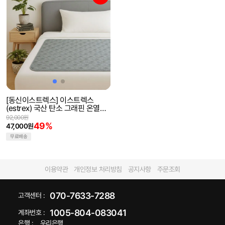
[동신이스트렉스] 이스트렉스
(estrex) 국산 탄소 그래핀 온열매
트 전기매트 전자파차단 전기요
92,000원
49%
47,000원
무료배송
이용약관
개인정보 처리방침
공지사항
주문조회
070-7633-7288
고객센터 :
1005-804-083041
계좌번호 :
은행 :
우리은행