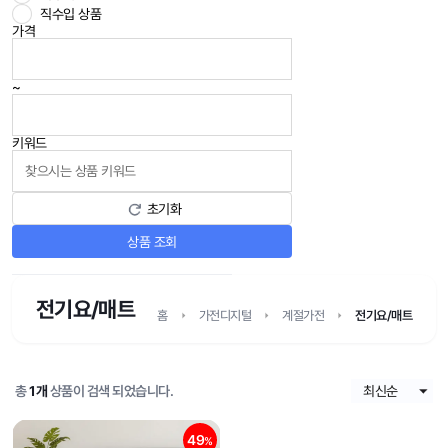
직수입 상품
가격
~
키워드
초기화
상품 조회
전기요/매트
홈
가전디지털
계절가전
전기요/매트
총
1개
상품이 검색 되었습니다.
49
%