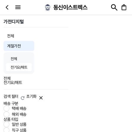
동신이스트렉스
가전디지털
전체
계절가전
전체
전기요/매트
전체
전기요/매트
검색 필터
초기화
배송 구분
택배 배송
해외 배송
상품 타입
일반 상품
직구 상품