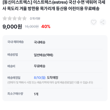
[동신이스트렉스] 이스트렉스(estrex) 국산 수면 넥워머 극세
사 목도리 겨울 방한용 목가리개 등산용 어린이용 무료배송
0개 리뷰
9,000원
40%
15,000원
국내·해외배송
국내배송
배송방법
일반배송(택배)
무료배송
배송비
8/10(월)
도착예정
배송예정일
(판매자 및 택배사 사정 또는 배송지역에 따라 실제 배송완료일은 다를 수 있습니다)
최소구매수량
1개