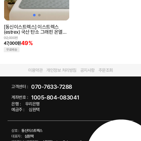
[동신이스트렉스] 이스트렉스
(estrex) 국산 탄소 그래핀 온열매
트 전기매트 전자파차단 전기요
92,000원
49%
47,000원
무료배송
이용약관
개인정보 처리방침
공지사항
주문조회
070-7633-7288
고객센터 :
1005-804-083041
계좌번호 :
은행 :
우리은행
예금주 :
심원택
상호 :
동신이스트렉스
대표자 :
심원택