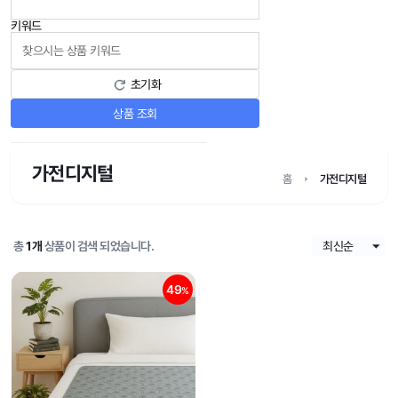
키워드
초기화
상품 조회
가전디지털
홈
가전디지털
총
1개
상품이 검색 되었습니다.
49
%