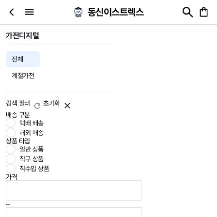
동신이스트렉스
가전디지털
전체
계절가전
검색 필터
초기화
배송 구분
택배 배송
해외 배송
상품 타입
일반 상품
직구 상품
직수입 상품
가격
~