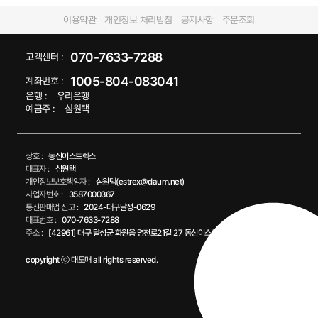
이용약관
개인정보 처리방침
공지사항
주문조회
070-7633-7288
고객센터 :
1005-804-083041
계좌번호 :
은행 :
우리은행
예금주 :
심원택
상호 :
동신이스트렉스
대표자 :
심원택
개인정보보호책임자 :
심원택(estrex@daum.net)
사업자번호 :
3587000367
통신판매업 신고 :
2024-대구달성-0629
대표번호 :
070-7633-7288
주소 :
[42961] 대구 달성군 화원읍 명천로21길 27 동신이스트렉스
copyright ⓒ 대도매 all rights reserved.