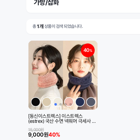
가방/잡화
1개
총
상품이 검색 되었습니다.
40
%
[동신이스트렉스] 이스트렉스
(estrex) 국산 수면 넥워머 극세사 목
도리 겨울 방한용 목가리개 등산용 어
15,000원
린이용 무료배송
9,000원
40%