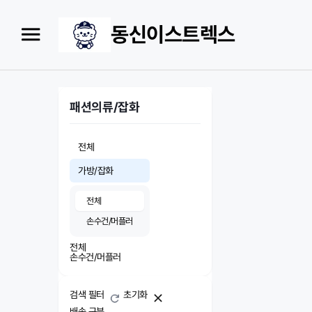
동신이스트렉스
패션의류/잡화
전체
가방/잡화
전체
손수건/머플러
전체
손수건/머플러
검색 필터
초기화
배송 구분