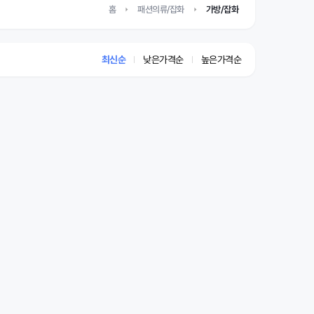
홈
패션의류/잡화
가방/잡화
최신순
낮은가격순
높은가격순