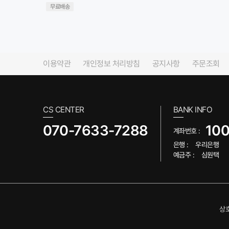
무료배송
이용약관
개인정보 처리방침
공지사항
주문조회
CS CENTER
BANK INFO
070-7633-7288
10
계좌번호 :
은행 :
우리은행
예금주 :
심원택
상호