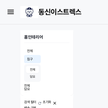
동신이스트렉스
홈인테리어
전체
침구
전체
담요
전체
담요
검색 필터
초기화
배송 구분