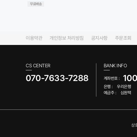
무료배송
이용약관
개인정보 처리방침
공지사항
주문조회
CS CENTER
BANK INFO
070-7633-7288
10
계좌번호 :
은행 :
우리은행
예금주 :
심원택
상호