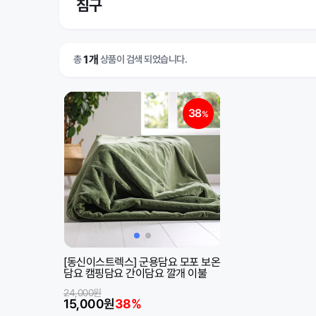
침구
1개
총
상품이 검색 되었습니다.
38
%
[동신이스트렉스] 군용담요 모포 보온
담요 캠핑담요 간이담요 깔개 이불
24,000원
15,000원
38%