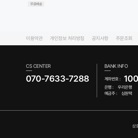
무료배송
이용약관
개인정보 처리방침
공지사항
주문조회
CS CENTER
BANK INFO
070-7633-7288
10
계좌번호 :
은행 :
우리은행
예금주 :
심원택
상호