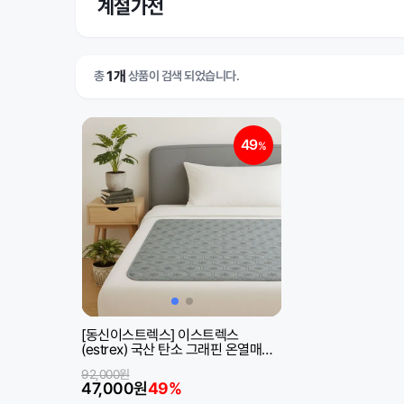
계절가전
1개
총
상품이 검색 되었습니다.
49
%
[동신이스트렉스] 이스트렉스
(estrex) 국산 탄소 그래핀 온열매트
전기매트 전자파차단 전기요
92,000원
47,000원
49%