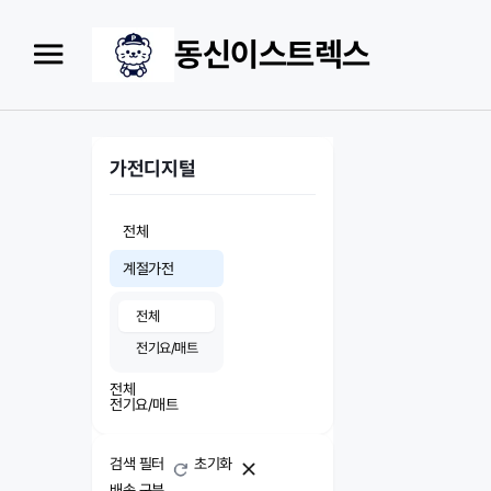
동신이스트렉스
가전디지털
전체
계절가전
전체
전기요/매트
전체
전기요/매트
검색 필터
초기화
배송 구분