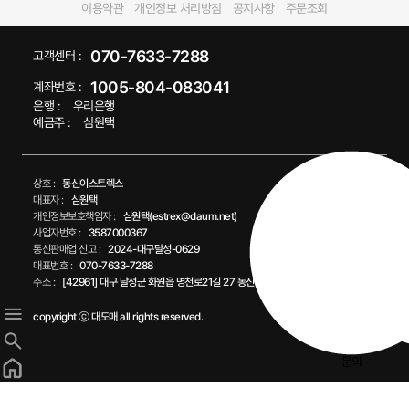
이용약관
개인정보 처리방침
공지사항
주문조회
070-7633-7288
고객센터 :
1005-804-083041
계좌번호 :
은행 :
우리은행
예금주 :
심원택
상호 :
동신이스트렉스
대표자 :
심원택
개인정보보호책임자 :
심원택(estrex@daum.net)
사업자번호 :
3587000367
통신판매업 신고 :
2024-대구달성-0629
대표번호 :
070-7633-7288
주소 :
[42961] 대구 달성군 화원읍 명천로21길 27 동신이스트렉스
copyright ⓒ 대도매 all rights reserved.
문의