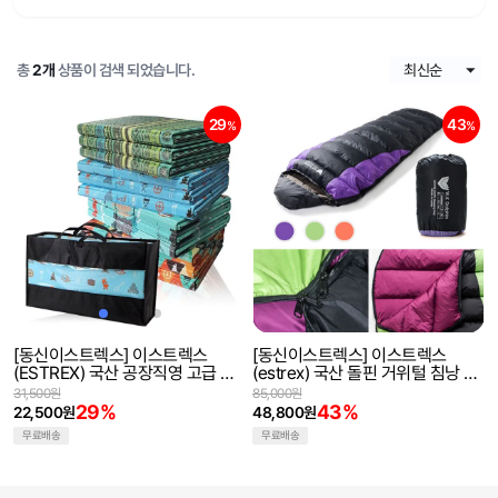
총
2개
상품이 검색 되었습니다.
29
43
%
%
[동신이스트렉스] 이스트렉스
[동신이스트렉스] 이스트렉스
(ESTREX) 국산 공장직영 고급 캠
(estrex) 국산 돌핀 거위털 침낭 머
핑매트 모음 사은품증정 270cm 휴
미형 캠핑침낭 차박 사계절 이불대
31,500원
85,000원
대용가방 접이식 대형 특대형 텐트
용
29%
43%
22,500원
48,800원
매트
무료배송
무료배송